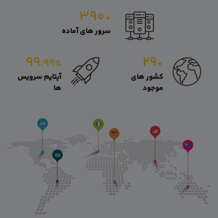
۳۹۰
+
سرور های آماده
۹۹
۲۹
.۹۹
+
%
کشور های
آپتایم سرویس
موجود
ها