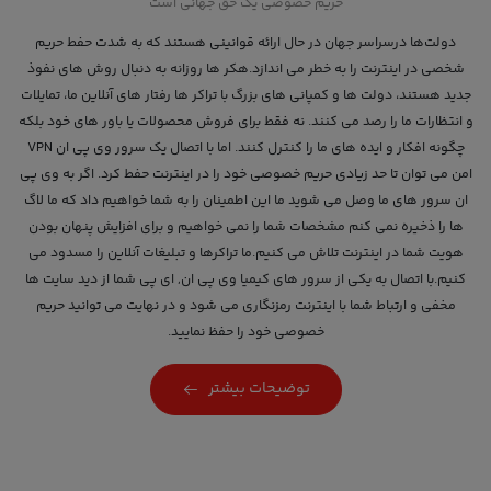
حریم خصوصی یک حق جهانی است
دولت‌ها درسراسر جهان در حال ارائه قوانينی هستند كه به شدت حفط حریم
شخصی در اینترنت را به خطر می اندازد.هکر ها روزانه به دنبال روش های نفوذ
جدید هستند، دولت ها و کمپانی های بزرگ با تراکر ها رفتار های آنلاین ما، تمایلات
و انتظارات ما را رصد می کنند. نه فقط برای فروش محصولات یا باور های خود بلکه
چگونه افکار و ایده های ما را کنترل کنند. اما با اتصال یک سرور وی پی ان VPN
امن می توان تا حد زیادی حریم خصوصی خود را در اینترنت حفط کرد. اگر به وی پی
ان سرور های ما وصل می شوید ما این اطمینان را به شما خواهیم داد که ما لاگ
ها را ذخیره نمی کنم مشخصات شما را نمی خواهیم و برای افزایش پنهان بودن
هویت شما در اینترنت تلاش می کنیم.ما تراکرها و تبلیغات آنلاین را مسدود می
کنیم.با اتصال به یکی از سرور های کیمیا وی پی ان, ای پی شما از دید سایت ها
مخفی و ارتباط شما با اینترنت رمزنگاری می شود و در نهایت می توانید حریم
خصوصی خود را حفظ نمایید.
توضیحات بیشتر