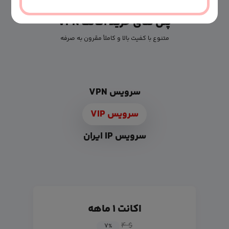
پلن های خرید اکانت VPN
متنوع با کفیت بالا و کاملأ مقرون به صرفه
سرویس VPN
سرویس VIP
سرویس IP ایران
اکانت ۱ ماهه
$ ۴
۷
%