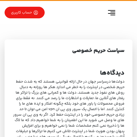
رو به محتوا
رو به فهرست
حساب کاربری
سیاست حریم خصوصی
دیدگاه‌ها
دولت‌ها درسراسر جهان در حال ارائه قوانينی هستند كه به شدت حفط
حریم شخصی در اینترنت را به خطر می اندازد.هکر ها روزانه به دنبال
روش های نفوذ جدید هستند، دولت ها و کمپانی های بزرگ با تراکر ها
رفتار های آنلاین ما، تمایلات و انتظارات ما را رصد می کنند. نه فقط برای
فروش محصولات یا باور های خود بلکه چگونه افکار و ایده های ما را
کنترل کنند. اما با اتصال یک سرور وی پی ان vpn امن می توان تا حد
زیادی حریم خصوصی خود را در اینترنت حفط کرد. اگر به وی پی ان سرور
های ما وصل می شوید ما این اطمینان را به شما خواهیم داد که ما لاگ
ها را ذخیره نمی کنم مشخصات شما را نمی خواهیم و برای افزایش
پنهان بودن هویت شما در اینترنت تلاش می کنیم.ما تراکرها و تبلیغات
آنلاین را مسدود می کنیم.با اتصال به یکی از سرور های زبرا وی پی ان