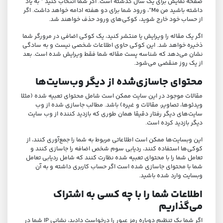
صفحه نمایش برای یک سال گذشته است. اگر شما انتخاب کنید ” به یاد
داشته باشید من Me”، ورود شما برای دو هفته ادامه خواهد داشت. اگر
از حساب خود خارج شوید، کوکی‌های ورود حذف خواهند شد.
اگر یک مقاله را ویرایش یا منتشر کنید، یک کوکی اضافی در مرورگر شما
ذخیره خواهد شد. این کوکی حاوی اطلاعات شخصی نیست و به سادگی
نشان می‌دهد که شناسه پست مقاله شما فقط ویرایش شده است. بعد
از یک روز منقضی می‌شود.
محتوای جاسازی‌شده از دیگر وب‌سایت‌ها
مقالات موجود در این سایت ممکن است شامل محتوای تعبیه شده (مثلا
ویدئوها، تصاویر، مقالات و غیره) باشد. مطالب جاسازی شده از وب
سایت‌های دیگر رفتار دقیقا همان طوری که بازدید کننده از وب سایت
دیگر بازدید کرده است.
این وبسایت‌ها ممکن است اطلاعاتی مربوط به شما را جمع‌آوری کنند، از
کوکی‌ها استفاده کنند، ردیابی سوم شخص اضافه را جاسازی کنند و
تعامل شما را با محتوای تعبیه شده نظارت کنند که شامل ردیابی تعامل
شما با محتوای جاسازی شده است اگر حساب کاربری داشته و به آن
وبسایت وارد شده باشید.
اطلاعات شما را با چه کسی به اشتراک
می‌گذاریم
اگر شما یک تنظیم دوباره رمز عبور را درخواست دادید، نشانی IP شما در