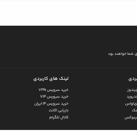
ی شما خواهند بود
ردی
لینک های کاربردی
یندوز
خرید سرویس VPN
دروید
خرید سرویس VIP
ی‌اواس
خرید سرویس IP ایران
مک
بازیابی اکانت
لینوکس
کانال تلگرام