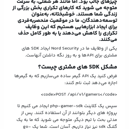
چیزهای جالب بود. اما مانند هر شغلی، به سرعت
متوجه می شوید که کارهای تکراری بخش بزرگی از
زندگی شما هستند. خوشبختانه، به‌عنوان
توسعه‌دهندگان، ما در موقعیت منحصربه‌فردی
برای ایجاد ابزارهایی هستیم که این وظایف
تکراری را کاهش می‌دهند یا به طور کامل حذف
می‌کنند.
یکی از وظایف ما در Nord Security ایجاد SDK های
مشتری برای APIها و به روز نگه داشتن آنهاست.
مشکل SDK های مشتری چیست؟
فرض کنید یک API گیمر ساده می‌سازیم که به گیمرها
اجازه می‌دهد ثبت نام کنند:
<code>POST /api/v1/gamers</code>
سپس یک کلاینت php-gamer-sdk ایجاد می کنیم تا
پروژه های دیگر بتوانند از آن استفاده کنند. پس از
مدتی بحث با تیم دیگر، متوجه می شوید که ما به یک
گلنگ sdk نیز نیاز داریم. آسان است، شما یک go-