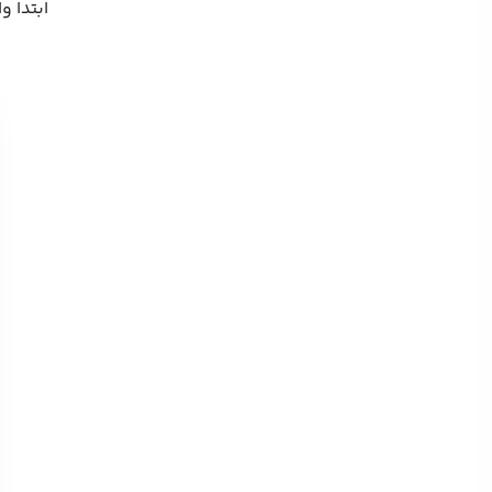
ابتدا وارد Setting آیفون یا آیپد خود شوید و سپس مطاب