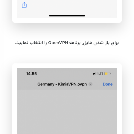
برای باز شدن فایل, برنامه OpenVPN را انتخاب نمایید.