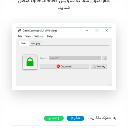
هم اکنون شما به سرویس OpenConnect متصل
شدید.
به اشتراک بگذارید :
تلگرام
واتساپ