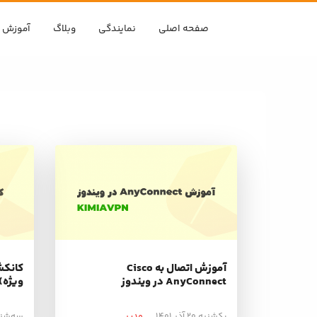
رو به محتوا
رو به فهرست
صفحه اصلی
نمایندگی
وبلاگ
آموزش 
آموزش اتصال به Cisco
کانکش
AnyConnect در ویندوز
ویژه)
یکشنبه ۲۰ آذر ۱۴۰۱
مدیر
سه‌شنبه ۱۷ آبا