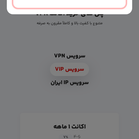
پلن های خرید اکانت VPN
متنوع با کفیت بالا و کاملأ مقرون به صرفه
سرویس VPN
سرویس VIP
سرویس IP ایران
اکانت ۱ ماهه
$ ۴
۷
%