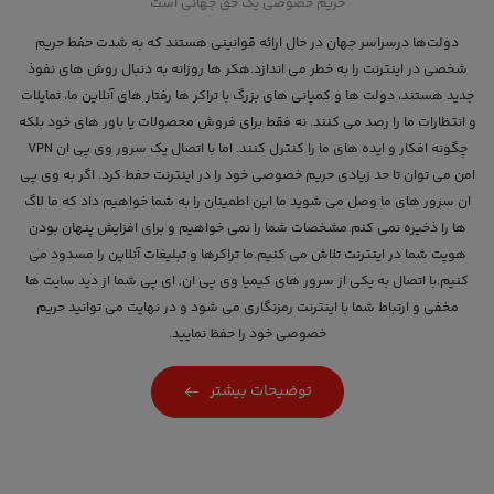
حریم خصوصی یک حق جهانی است
دولت‌ها درسراسر جهان در حال ارائه قوانينی هستند كه به شدت حفط حریم
شخصی در اینترنت را به خطر می اندازد.هکر ها روزانه به دنبال روش های نفوذ
جدید هستند، دولت ها و کمپانی های بزرگ با تراکر ها رفتار های آنلاین ما، تمایلات
و انتظارات ما را رصد می کنند. نه فقط برای فروش محصولات یا باور های خود بلکه
چگونه افکار و ایده های ما را کنترل کنند. اما با اتصال یک سرور وی پی ان VPN
امن می توان تا حد زیادی حریم خصوصی خود را در اینترنت حفط کرد. اگر به وی پی
ان سرور های ما وصل می شوید ما این اطمینان را به شما خواهیم داد که ما لاگ
ها را ذخیره نمی کنم مشخصات شما را نمی خواهیم و برای افزایش پنهان بودن
هویت شما در اینترنت تلاش می کنیم.ما تراکرها و تبلیغات آنلاین را مسدود می
کنیم.با اتصال به یکی از سرور های کیمیا وی پی ان, ای پی شما از دید سایت ها
مخفی و ارتباط شما با اینترنت رمزنگاری می شود و در نهایت می توانید حریم
خصوصی خود را حفظ نمایید.
توضیحات بیشتر