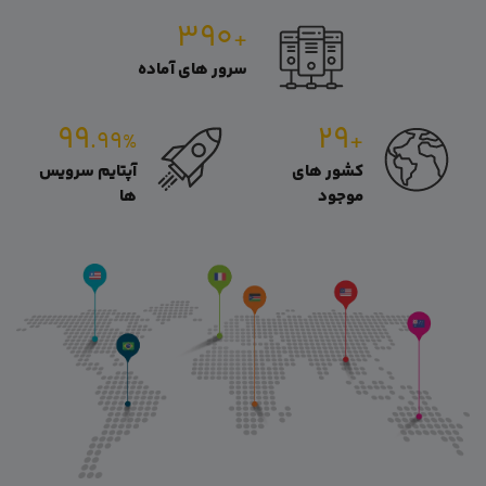
۳۹۰
+
سرور های آماده
۹۹
۲۹
.۹۹
+
%
کشور های
آپتایم سرویس
موجود
ها