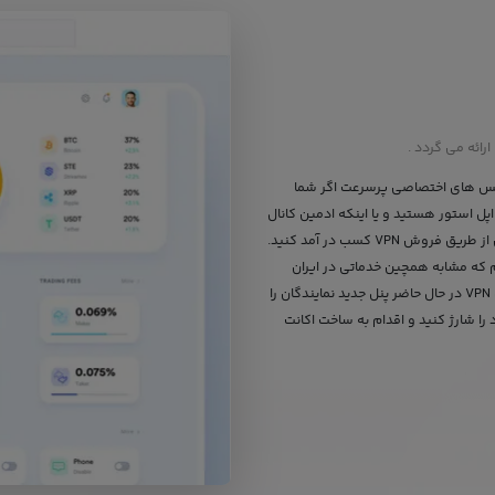
رائه می گردد .
 تخصصی ارائه پنل های نمایندگی فروش VPN با سرویس های اختصاصی پرسرعت اگر شما
پل استور هستید و یا اینکه ادمین کانال
تلگرام و اینستاگرام هستید به راحتی میتوانید بدون نیاز به دانش خاصی از طریق فروش VPN کسب در آمد کنید.
یم که مشابه همچین خدماتی در ایران
وجود ندارد. سایت KimiaVPN با 10 سال سابقه در زمینه شبکه خصوصی VPN در حال حاضر پنل جدید نمایندگان را
 را شارژ کنید و اقدام به ساخت اکانت