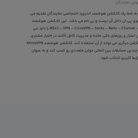
وص نمایندگان
به شما یک کانکشن هوشمند اندروید اختصاصی نمایندگان تقدیم می
ی پی ان داخل آن نیست و بی نام می باشد ، این کانکشن هوشمند
قابلیت اتصال به سرویس های IKEv2 – VPN – CiscoVPN – Socks – Kerio – STunnel – OpenVPN را دارد می
اعتبار و روزهای باقی مانده و مدیریت کامل اکانت در اختیار مشتری
می باشد و به راحتی بدون نیاز به هیچ کانکشن دیگری می تواند از آن استفاده کند. کانکشن هوشمند KimiaVPN
فتخار را دارد که در بخش UI – UX در چندین مسابقات بین المللی جوایز متعددی رو کسب کند و به عنوان
ابط کاربری انتخاب شود .