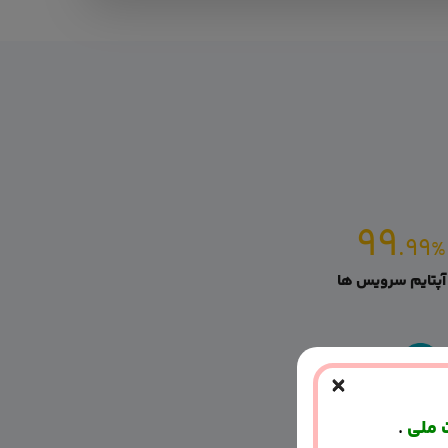
۹۹
.۹۹
%
آپتایم سرویس ها
×
ت ملی
.