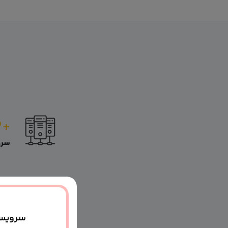
۰
+
سرو
سرویس ه