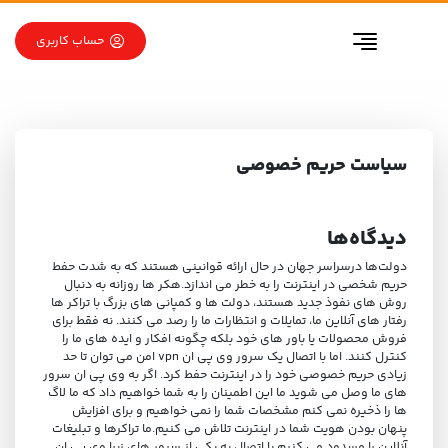
رو به محتوا
رو به فهرست
حساب کاربری
سیاست حریم خصوصی
دیدگاه‌ها
دولت‌ها درسراسر جهان در حال ارائه قوانينی هستند كه به شدت حفط
حریم شخصی در اینترنت را به خطر می اندازد.هکر ها روزانه به دنبال
روش های نفوذ جدید هستند، دولت ها و کمپانی های بزرگ با تراکر ها
رفتار های آنلاین ما، تمایلات و انتظارات ما را رصد می کنند. نه فقط برای
فروش محصولات یا باور های خود بلکه چگونه افکار و ایده های ما را
کنترل کنند. اما با اتصال یک سرور وی پی ان vpn امن می توان تا حد
زیادی حریم خصوصی خود را در اینترنت حفط کرد. اگر به وی پی ان سرور
های ما وصل می شوید ما این اطمینان را به شما خواهیم داد که ما لاگ
ها را ذخیره نمی کنم مشخصات شما را نمی خواهیم و برای افزایش
پنهان بودن هویت شما در اینترنت تلاش می کنیم.ما تراکرها و تبلیغات
آنلاین را مسدود می کنیم.با اتصال به یکی از سرور های زبرا وی پی ان