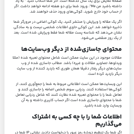
صفحه نمایش برای یک سال گذشته است. اگر شما انتخاب کنید ” به یاد
داشته باشید من Me”، ورود شما برای دو هفته ادامه خواهد داشت. اگر
از حساب خود خارج شوید، کوکی‌های ورود حذف خواهند شد.
اگر یک مقاله را ویرایش یا منتشر کنید، یک کوکی اضافی در مرورگر شما
ذخیره خواهد شد. این کوکی حاوی اطلاعات شخصی نیست و به سادگی
نشان می‌دهد که شناسه پست مقاله شما فقط ویرایش شده است. بعد
از یک روز منقضی می‌شود.
محتوای جاسازی‌شده از دیگر وب‌سایت‌ها
مقالات موجود در این سایت ممکن است شامل محتوای تعبیه شده (مثلا
ویدئوها، تصاویر، مقالات و غیره) باشد. مطالب جاسازی شده از وب
سایت‌های دیگر رفتار دقیقا همان طوری که بازدید کننده از وب سایت
دیگر بازدید کرده است.
این وبسایت‌ها ممکن است اطلاعاتی مربوط به شما را جمع‌آوری کنند، از
کوکی‌ها استفاده کنند، ردیابی سوم شخص اضافه را جاسازی کنند و
تعامل شما را با محتوای تعبیه شده نظارت کنند که شامل ردیابی تعامل
شما با محتوای جاسازی شده است اگر حساب کاربری داشته و به آن
وبسایت وارد شده باشید.
اطلاعات شما را با چه کسی به اشتراک
می‌گذاریم
اگر شما یک تنظیم دوباره رمز عبور را درخواست دادید، نشانی IP شما در